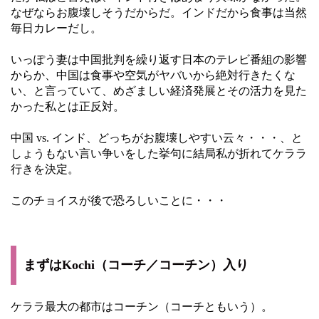
なぜならお腹壊しそうだからだ。インドだから食事は当然
毎日カレーだし。
いっぽう妻は中国批判を繰り返す日本のテレビ番組の影響
からか、中国は食事や空気がヤバいから絶対行きたくな
い、と言っていて、めざましい経済発展とその活力を見た
かった私とは正反対。
中国 vs. インド、どっちがお腹壊しやすい云々・・・、と
しょうもない言い争いをした挙句に結局私が折れてケララ
行きを決定。
このチョイスが後で恐ろしいことに・・・
まずはKochi（コーチ／コーチン）入り
ケララ最大の都市はコーチン（コーチともいう）。