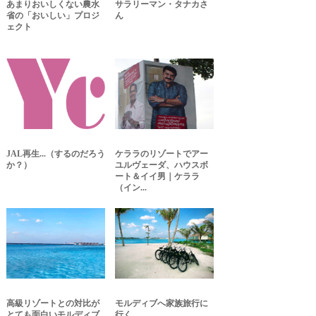
あまりおいしくない農水
サラリーマン・タナカさ
省の「おいしい」プロジ
ん
ェクト
JAL再生...（するのだろう
ケララのリゾートでアー
か？）
ユルヴェーダ、ハウスボ
ート＆イイ男｜ケララ
（イン...
高級リゾートとの対比が
モルディブへ家族旅行に
とても面白いモルディブ
行く