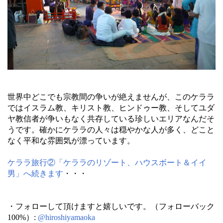
世界中どこでも宗教間の争いが絶えませんが、このケララ
ではイスラム教、キリスト教、ヒンドゥー教、そしてユダ
ヤ教信者が争いもなく共存している珍しいエリアなんだそ
うです。確かにケララの人々は穏やかな人が多く、どこと
なく平和な雰囲気が漂っています。
ケララ旅行②「ケララのリゾート、ハウスボート＆イイ
男」へ続きます
・・・
・フォローして頂けますと嬉しいです。（フォローバック
100%）:
@hiroshiyamaoka