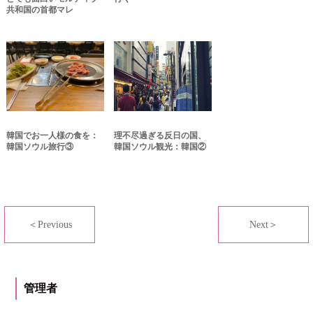
共和国の首都マレ
韓国でお一人様の食を：
理不尽過ぎる反日の国、
韓国ソウル旅行③
韓国ソウル観光：韓国②
＜Previous
Next＞
管理者