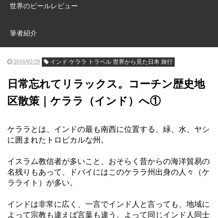
世界のビールレビュー
筆者紹介
2016/02/29
インド ケララ トラベル 世界から見た日本 旅行
日常忘れてリラックス。コーチン歴史地
区散策｜ケララ（インド）へ①
ケララとは、インドの最も南西に位置する、緑、水、ヤシ
に囲まれたトロピカルな州。
イスラム教信者が多いこと、おそらく昔からの海洋貿易の
名残りもあって、ドバイにはこのケララ州出身の人々（ケ
ラライト）が多い。
インドは非常に広く、一言でインド人と言っても、地域に
よって宗教も違えば言葉も違う。よって同じインド人同士