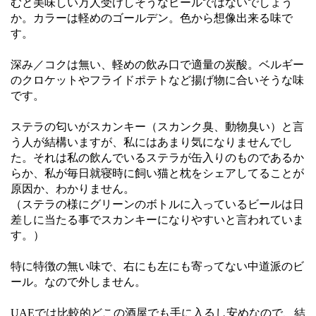
むと美味しい万人受けしそうなビールではないでしょう
か。カラーは軽めのゴールデン。色から想像出来る味で
す。
深み／コクは無い、軽めの飲み口で適量の炭酸。ベルギー
のクロケットやフライドポテトなど揚げ物に合いそうな味
です。
ステラの匂いがスカンキー（スカンク臭、動物臭い）と言
う人が結構いますが、私にはあまり気になりませんでし
た。それは私の飲んでいるステラが缶入りのものであるか
らか、私が毎日就寝時に飼い猫と枕をシェアしてることが
原因か、わかりません。
（ステラの様にグリーンのボトルに入っているビールは日
差しに当たる事でスカンキーになりやすいと言われていま
す。）
特に特徴の無い味で、右にも左にも寄ってない中道派のビ
ール。なので外しません。
UAEでは比較的どこの酒屋でも手に入るし安めなので、結