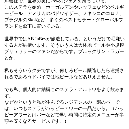
ル会社で、世界の実に25%のシェアを誇っている。
このステラを始め、ホーガルデンやレッフェなどのベルギ
ービール、アメリカのバドワイザー、メキシコのコロナ、
ブラジルのSkolなど、多くのベストセラー・グローバルブ
ランドを傘下に置いている。
世界中ではAB InBevが醸造している、というだけで毛嫌い
する人が結構います。そういう人は大体地ビールや小規模
ブリュワリーのファンだからです。ブルックリン・ラガー
とか。
私もそういうクチですが、何しろビール醸造したら逮捕さ
れるであろうドバイでは地ビールなどありえません。
でも私、個人的に結構このステラ・アルトワをよく飲みま
す。
なぜかというと私が住んでるレジデンスの一階のバーで
は、いつもステラがハッピーアワーの一品だから。（ハッ
ピーアワーとはバーなどで早い時間に特定のメニューが半
額や安くなるサービスです。）