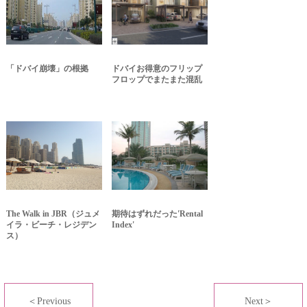
「ドバイ崩壊」の根拠
ドバイお得意のフリップ
フロップでまたまた混乱
The Walk in JBR（ジュメ
期待はずれだった'Rental
イラ・ビーチ・レジデン
Index'
ス）
＜Previous
Next＞