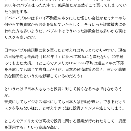
2008年のバブルまっただ中で、結果論だが当然そこで買ってしまってい
たら損をする。
ドバイバブル中はドバイ不動産をネタにした怪しい会社がセミナーやら
何やらで投資家からお金を集めていたらしく、そういった詐欺被害に会
われた方も多いようだ。バブル中はそういった詐欺会社も多いから実は
リスクも高いのだ。
日本のバブル絶頂期に株を買ったと考えればもっとわかりやすい。現在
の日経平均は最高時（1989年！）に比べて30％にも満たない。20年経
ってもまだ大損。（ところでアメリカDow Jones平均は過去２年の下落
を考慮しても総じて右肩上がりだ。日本の経済政策の悪さ、何かと悲観
的な国民性というのも影響しているのだろう）
というわけで日本人ももっと投資に対して賢くなるべきではなかろう
か。
投資にしてもビジネス進出にしても日本人は行動が遅い。できるだけリ
スクを取らない様に、と考えすぎて逆に投資チャンスを逃してしまう。
ところでアメリカでは高校で投資に関する授業が行われたりして「資産
を運用する」という意識が高い。