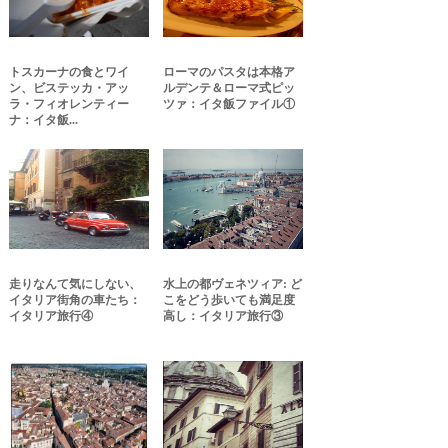
トスカーナの食とワイ
ローマのパスタは本格ア
ン、ビステッカ・アッ
ルデンテ＆ローマ式ピッ
ラ・フィオレンティー
ツァ：イタ飯ファイル①
ナ：イタ飯...
走りなんて気にしない、
水上の都ヴェネツィア: ど
イタリア街角の車たち：
こをどう歩いても満足度
イタリア旅行④
高し：イタリア旅行③