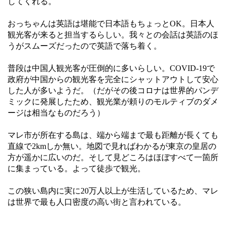
してくれる。
おっちゃんは英語は堪能で日本語もちょっとOK。日本人
観光客が来ると担当するらしい。我々との会話は英語のほ
うがスムーズだったので英語で落ち着く。
普段は中国人観光客が圧倒的に多いらしい。COVID-19で
政府が中国からの観光客を完全にシャットアウトして安心
した人が多いようだ。（だがその後コロナは世界的パンデ
ミックに発展したため、観光業が頼りのモルティブのダメ
ージは相当なものだろう）
マレ市が所在する島は、端から端まで最も距離が長くても
直線で2kmしか無い。地図で見ればわかるが東京の皇居の
方が遥かに広いのだ。そして見どころはほぼすべて一箇所
に集まっている。よって徒歩で観光。
この狭い島内に実に20万人以上が生活しているため、マレ
は世界で最も人口密度の高い街と言われている。