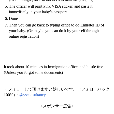
The officer will print Pink VISA sticker, and paste it
immediately in your baby’s passport.
Done
Then you can go back to typing office to do Emirates ID of
your baby. (Or maybe you can do it by yourself through
online registration)
It took about 10 minutes in Immigration office, and hustle free.
(Unless you forgot some documents)
・フォローして頂けますと嬉しいです。（フォローバック
100%）:
@ysconsultancy
<スポンサー広告>