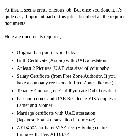
At first, it seems pretty onerous job. But once you done it, it’s
quite easy. Important part of this job is to collect all the required
documents.
Here are documents required;
Original Passport of your baby
Birth Certificate (Arabic) with UAE attestation
At least 2 Pictures (UAE visa size) of your baby
Salary Certificate (from Free Zone Authority, If you
have a company registered in Free Zones like me.)
Tenancy Contract, or Ejari if you are Dubai resident
Passport copies and UAE Residence VISA copies of
Father and Mother
Marriage certificate with UAE attestation
(Japanese/English translation in our case)
AED450/- for baby VISA fee. (+ typing centre
Emirates ID Fee: AED370)