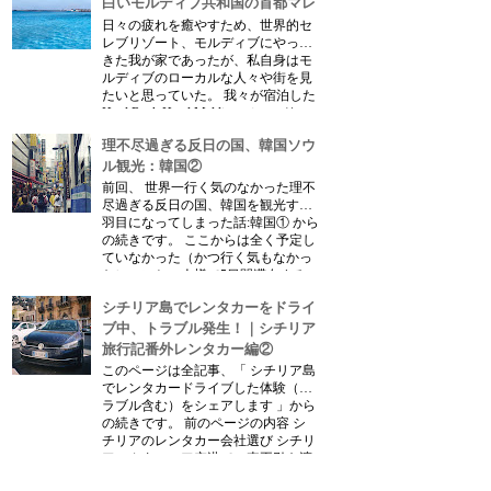
白いモルディブ共和国の首都マレ
日々の疲れを癒やすため、世界的セ
レブリゾート、モルディブにやって
きた我が家であったが、私自身はモ
ルディブのローカルな人々や街を見
たいと思っていた。 我々が宿泊した
Hard Rock Hotel Maldives（ハードロ
ックホテル・モルディブ）は、マレ
理不尽過ぎる反日の国、韓国ソウ
市から近いところにあり...
ル観光：韓国②
前回、 世界一行く気のなかった理不
尽過ぎる反日の国、韓国を観光する
羽目になってしまった話:韓国① から
の続きです。 ここからは全く予定し
ていなかった（かつ行く気もなかっ
た）のにお一人様で5日間滞在する
事になったソウルで、見たこと、思
シチリア島でレンタカーをドライ
ったことをつらつらとランダム
に・・...
ブ中、トラブル発生！｜シチリア
旅行記番外レンタカー編②
このページは全記事、「 シチリア島
でレンタカードライブした体験（ト
ラブル含む）をシェアします 」から
の続きです。 前のページの内容 シ
チリアのレンタカー会社選び シチリ
ア・カターニア空港での車両引き渡
し シチリアでのガソリンスタンド利