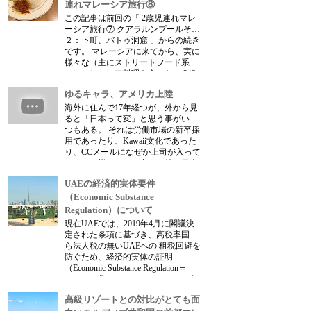
連れマレーシア旅行⑧
この記事は前回の「 2歳児連れマレ
ーシア旅行⑦ クアラルンプールその
２：下町、バトゥ洞窟 」からの続き
です。 マレーシアに来てから、実に
様々な（主にストリートフード系
の）マレーシア料理を食べた。 2歳
児連れマレーシア旅行③ マラッカの
ゆるキャラ、アメリカ上陸
食 2歳児連れマレーシア旅行⑤ ...
海外に住んで17年経つが、外から見
ると「日本って変」と思う事がいく
つもある。 それは労働市場の新卒採
用であったり、Kawaii文化であった
り、CCメールになぜか上司が入って
いたりと様々だが、中でも特に日本
特有であり、頭を抱えてしまうほど
UAEの経済的実体要件
変な文化だと思うのが「ゆるキャ
ラ」だ。 ...
（Economic Substance
Regulation）について
現在UAEでは、2019年4月に閣議決
定された条項に基づき、高税率国か
ら法人税の無いUAEへの 租税回避を
防ぐため、経済的実体の証明
（Economic Substance Regulation＝
ESR）が求められています。 2020年
以降、該当する法人は、それぞれの
高級リゾートとの対比がとても面
登録官庁...