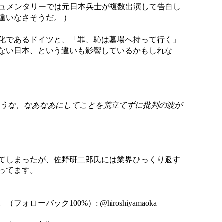
キュメンタリーでは元日本兵士が複数出演して告白し
違いなさそうだ。 ）
化であるドイツと、「罪、恥は墓場へ持って行く」
ない日本、という違いも影響しているかもしれな
うな、なあなあにしてことを荒立てずに批判の波が
てしまったが、佐野研二郎氏には業界ひっくり返す
ってます。
ーバック100%）: @hiroshiyamaoka