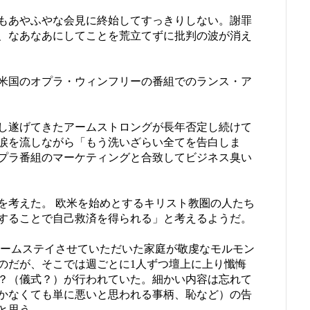
もあやふやな会見に終始してすっきりしない。謝罪
、なあなあにしてことを荒立てずに批判の波が消え
米国のオプラ・ウィンフリーの番組でのランス・ア
し遂げてきたアームストロングが長年否定し続けて
涙を流しながら「もう洗いざらい全てを告白しま
プラ番組のマーケティングと合致してビジネス臭い
を考えた。 欧米を始めとするキリスト教圏の人たち
することで自己救済を得られる」と考えるようだ。
ホームステイさせていただいた家庭が敬虔なモルモン
のだが、そこでは週ごとに1人ずつ壇上に上り懺悔
？（儀式？）が行われていた。細かい内容は忘れて
かなくても単に悪いと思われる事柄、恥など）の告
と思う。