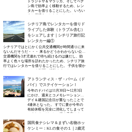
トラジャヤ＆マラッカ、そしてペナ
ン島で効率よく移動するため、レン
タカーを借りることにした。 いろい
ろと戸惑うこともあったので、マレ
ーシアでレンタカーを借り、走った
シチリア島でレンタカーを借りド
感想をここに記しておこうと思う。
われわ...
ライブした体験（トラブル含む）
をシェアします｜シチリア旅行記
レンタカー編①
シチリアではとにかく公共交通機関が時間通りに来
ないんだそうだ・・・ 来るかどうかわからない公共
交通機関を3才児連れで待ち続けるのは嫌だし、効
率よく色々な場所を訪れたかったため、シチリア旅
行ではレンタカーを借りることにした。 子供を寝か
しておいて、シエスタ時間に移動する、と...
アトランティス・ザ・パーム（ド
バイ）でステイケーション！
今年のドバイは11月30日〜12月3日
にかけ、週末とコメモレーション・
デイ＆建国記念日が重なったことで
4連休となった。 すでに妻が今年の
有給休暇を完全に消化してしまって
いるため、どこかへ行く予定はまっ
たくなかったのだったが、連休突入
国民食ナシレマ＆まずい名物ホッ
の数日前に「4日もあるから、どっ
か行く？」と...
ケンミー：KLの食その１｜2歳児