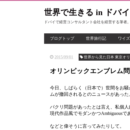
世界で生きる in ドバイ
ドバイで経営コンサルタント会社を経営する筆者
ブログトップ
世界旅行記
ワイズ
2015/09/01
世界から見た日本 東京オリ
オリンピックエンブレム問
今日、しばらく（日本で）世間をお騒
ムが撤回されるとのニュースがあった
パクリ問題があったとは言え、私個人
現代作品風でモダンかつAmbiguou
などと偉そうに言ってみたりして。