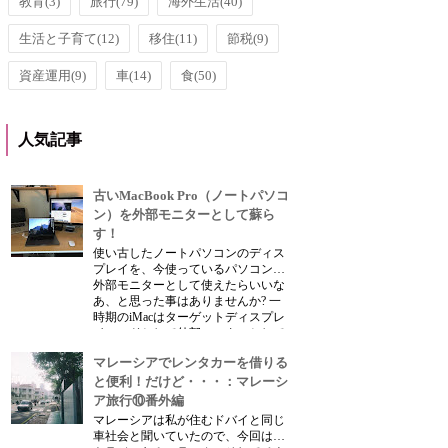
教育
(3)
旅行
(79)
海外生活
(40)
生活と子育て
(12)
移住
(11)
節税
(9)
資産運用
(9)
車
(14)
食
(50)
人気記事
古いMacBook Pro（ノートパソコ
ン）を外部モニターとして蘇ら
す！
使い古したノートパソコンのディス
プレイを、今使っているパソコンの
外部モニターとして使えたらいいな
あ、と思った事はありませんか? 一
時期のiMacはターゲットディスプレ
イモードとして外部モニターとして
使えていた事があったが、古い
マレーシアでレンタカーを借りる
Macbookなどノートパソコンは外部
モニターとし...
と便利！だけど・・・：マレーシ
ア旅行⑩番外編
マレーシアは私が住むドバイと同じ
車社会と聞いていたので、今回はプ